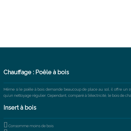
Chauffage : Poêle à bois
Même si le poêle à bois demande beaucoup de place au sol, il offre un
qu’un nettoyage régulier. Cependant, comparé à l’électricité, le bois de ch
Insert à bois

Consomme moins de bois