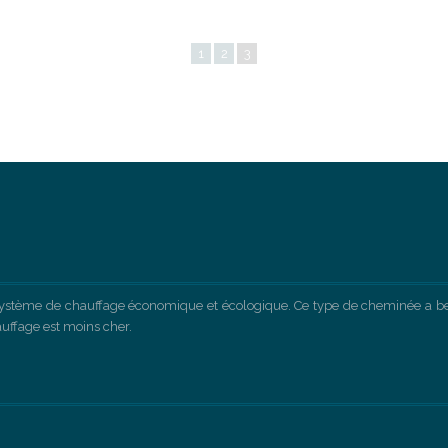
1
2
3
 système de chauffage économique et écologique. Ce type de cheminée a 
auffage est moins cher.